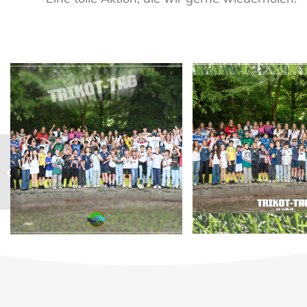
Trikot Tag 2026 Foto
Trikot Tag 202
Homepage 2
Homepage
Das war die
Projektwoche 2026 am
GV