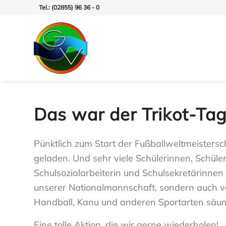
Tel.: (02855) 96 36 - 0
Das war der Trikot-Ta
Pünktlich zum Start der Fußballweltmeistersc
geladen. Und sehr viele Schülerinnen, Schüle
Schulsozialarbeiterin und Schulsekretärinnen 
unserer Nationalmannschaft, sondern auch v
Handball, Kanu und anderen Sportarten säum
Eine tolle Aktion, die wir gerne wiederholen!