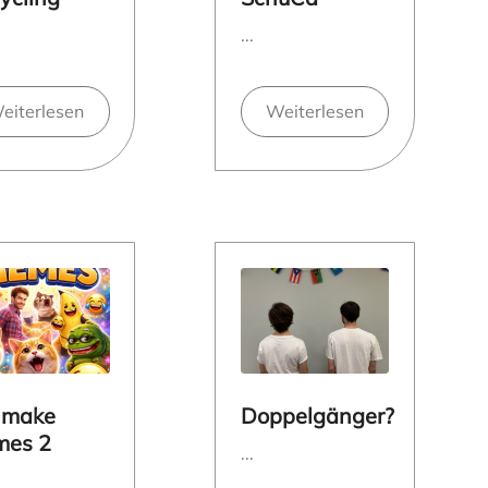
...
eiterlesen
Weiterlesen
 make
Doppelgänger?
es 2
...