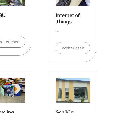
BU
Internet of
Things
...
eiterlesen
Weiterlesen
ycling
SchüCa