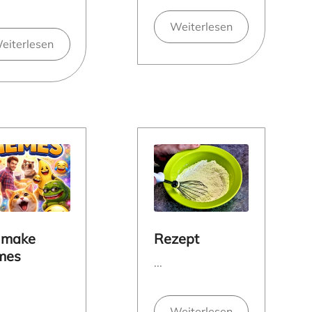
Weiterlesen
eiterlesen
 make
Rezept
mes
...
Weiterlesen