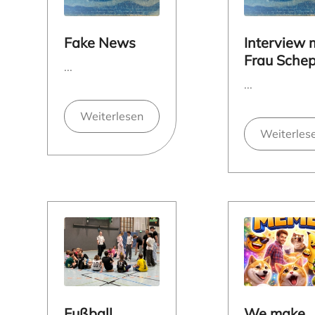
Fake News
Interview 
Frau Sche
...
...
Weiterlesen
Weiterles
Fußball
We make