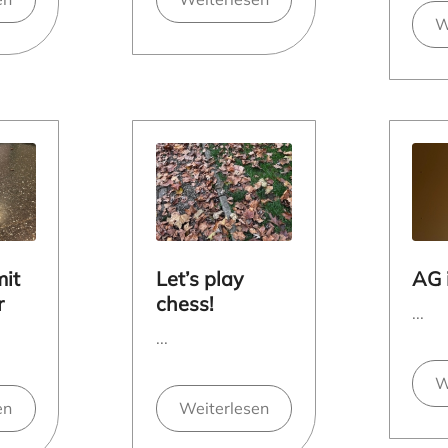
W
mit
Let’s play
AG 
r
chess!
...
...
W
en
Weiterlesen