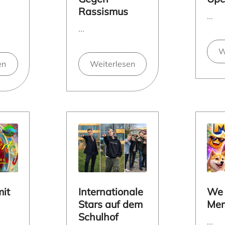
Rassismus
...
...
W
en
Weiterlesen
mit
Internationale
We
Stars auf dem
Mem
Schulhof
...