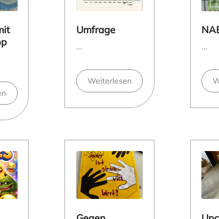
mit
Umfrage
NA
pp
...
...
Weiterlesen
W
en
Gegen
Upc