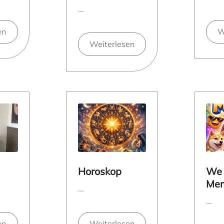
...
en
W
Weiterlesen
Horoskop
We
Me
...
...
en
Weiterlesen